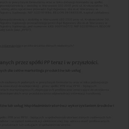
ych w powyższym formularzu oraz w toku dalszego kontaktu są spółki:
dpowiedzialnością z siedzibą w Warszawie (02-255) przy ul. Krakowiaków 50,
tórej akta rejestrowe prowadzi Sąd Rejonowy dla m.st. Warszawy w
 Rejestru Sądowego, NIP 5223181886, REGON 385883538, kapitał zakładowy:
2
38.82
2
2
m
Pokoje
|
m
odpowiedzialnością z siedzibą w Warszawie (02-255) przy ul. Krakowiaków 50,
 Rejestru Sądowego prowadzonego przez Sąd Rejonowy dla m.st. Warszawy w
o Rejestru Sądowego, pod numerem KRS 0001140772, NIP 5223318664, REGON
ej także jako „PP13”).
przetwarzania w odniesieniu czynności przetwarzania określonych w rejestrach
ą informacyjną
o przetwarzaniu danych osobowych.*
em współadministratorami w rozumieniu art. 26 ust. 1 RODO zwani również w
stratorem”/”administratorami” albo
.
ej pomiędzy Współadministratorami Współadministratorzy uzgodnili zakresy
nych przez spółki PP teraz i w przyszłości.
 obowiązków wynikających z RODO, w tym w szczególności uzgodnili, że:
go wobec osób, których dane osobowe dotyczą, zgodnie z postanowieniami art. 12-
nych dla celów marketingu produktów lub usług
or, który zbiera dane osobowe lub inicjuje proces zbierania danych osobowych;
osobowe dotyczą, określonych w art. 7 ust. 3 oraz art. 15-22 RODO, tj. wycofania
wych, sprostowania, usunięcia, ograniczenia przetwarzania, przenoszenia
ch osobowych podanych w powyższym formularzu oraz w toku późniejszego
ia danych osobowych, odpowiedzialny będzie Współadministrator, który
a inwestycji deweloperskiej – przez spółki: PP8 oraz PP13 – będących
nistratorów praw osób, których dane osobowe dotyczą, następować powinna
lach marketingowych, obejmujących profilowanie zmierzające do określenia
inistratorów „Procedury realizacji praw podmiotów danych”, treść której określa
 deweloperskich oraz przedstawienia odpowiedniej informacji handlowej.
ów Polityka Ochrony Danych Osobowych („PODO”);
inistratorów z obowiązków dotyczących zarządzania naruszeniami ochrony
któw lub usług Współadministratorów.z wykorzystaniem środków i
zoru (art. 33 RODO) oraz osoby, której dane osobowe dotyczą (art. 34 RODO),
 pierwszy uzyskał informację o naruszeniu. W przypadku równoczesnego
ie Współadministrator, po którego stronie doszło do naruszenia. Niezależnie zaś,
 jakimkolwiek incydencie dotyczącym Danych Osobowych, co do którego zachodzi
półki: PP8 oraz PP13 - będących współadministratorami danych osobowych lub
 danych osobowych w rozumieniu RODO, zobowiązany jest niezwłocznie
rodków i urządzeń komunikacji elektronicznej (np. adres e-mail) profilowanych
a i postępować stosownie do przyjętej przez każdego ze Współadministratorów
o produktach lub usługach Współadministratorów.
osobowych”, treść której określa PODO;