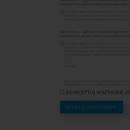
Zgoda nr 5 - Zgoda na marketing inwesty
Investment wraz z wykorzystaniem środk
Wyrażam zgodę na przekazywanie mi, przez redN
środków i urządzeń komunikacji elektroniczne
inwestycjach spółek współpracujących przy ich
Zgoda nr 6 - Zgoda na marketing inwesty
Investment wraz z wykorzystaniem środk
Wyrażam zgodę na przekazywanie mi, przez redN
środków i urządzeń komunikacji telefoniczne
telefoniczne, sms, mms) profilowanych lub n
przy ich realizacji z redNet Investment (innych
(więcej)
Zostałam/em poinformowany, że w każdej chwi
tych mogę dokonać m.in. przesyłające-mail na
osobowych.
Jeśli chcesz otrzymywać aktualne informacje 
Więcej informacji na temat zgody zawarty je
współpracujących z redNet Investment Sp. z o
ZAAKCEPTUJ WSZYSTKIE 