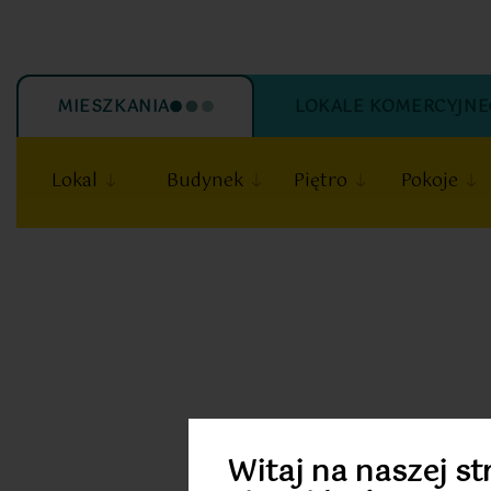
MIESZKANIA
LOKALE KOMERCYJNE
Lokal
Budynek
Piętro
Pokoje
20
20
Witaj na naszej st