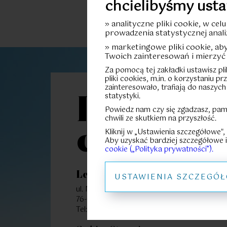
chcielibyśmy usta
» analityczne pliki cookie, w cel
prowadzenia statystycznej anali
» marketingowe pliki cookie, a
Twoich zainteresowań i mierzyć 
Za pomocą tej zakładki ustawisz pl
pliki cookies, m.in. o korzystaniu p
zainteresowało, trafiają do naszych
statystyki.
Let’s
Powiedz nam czy się zgadzasz, pam
chwili ze skutkiem na przyszłość.
connect
Kliknij w „Ustawienia szczegółowe",
Aby uzyskać bardziej szczegółowe i
cookie („Polityka prywatności”).
Let’s Sea Baltic Park
USTAWIENIA SZCZEGÓ
ul. Nadbrzeżna 52
76-034 Gąski
91 351 05 00
Polecamy Ci także te mi
Tel: