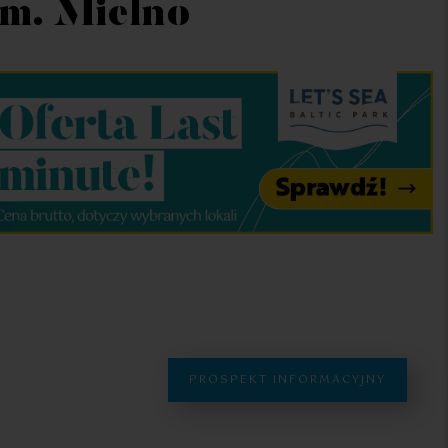
gm. Mielno
PROSPEKT INFORMACYJNY