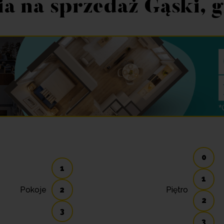
a na sprzedaż Gąski, 
0
1
1
Pokoje
2
Piętro
2
3
3