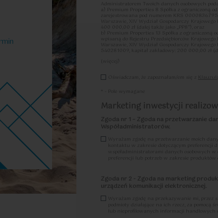
Administratorem Twoich danych osobowych podan
a) Premium Properties 8 Spółka z ograniczoną o
zarejestrowana pod numerem KRS 0000836795, k
Warszawie, XIV Wydział Gospodarczy Krajowego
3
64.32
2
47.81
2
je
|
m
Pokoje
|
400 000,00 zł (dalej także jako „PP8”), oraz
b) Premium Properties 13 Spółka z ograniczoną 
wpisaną do Rejestru Przedsiębiorców Krajowego
rmin
Warszawie, XIV Wydział Gospodarczy Krajoweg
540281009, kapitał zakładowy: 200 000,00 zł (dal
(więcej)
Ww. spółki wspólnie ustalają cele oraz sposoby 
Oświadczam, że zapoznałam/em się z
Klauzul
czynności przetwarzania PP8 oraz PP13, są zat
dalszej części łącznie lub z osobna „PP”, „admini
Współadministratorem”/”Współadministratorami”
* - Pole wymagane
W ramach umowy o współadministrowanie zawart
Marketing inwestycji realizowa
swojej odpowiedzialności dotyczącej wypełniania
a) w zakresie spełniania obowiązku informacyjne
Zgoda nr 1 – Zgoda na przetwarzanie da
14 RODO, odpowiedzialny będzie Współadministrat
Współadministratorów.
b) w zakresie realizacji praw osób, których dane 
zgody, realizacji prawa dostępu do danych osobo
Wyrażam zgodę na przetwarzanie moich dany
danych osobowych, sprzeciwu wobec przetwarzan
kontaktu w zakresie dotyczącym preferencji dl
otrzymał żądanie, a realizacja przez Współadmi
współadministratorami danych osobowych w ce
stosownie do przyjętej przez każdego ze Współadm
preferencji lub potrzeb w zakresie produktów
przyjęta przez każdego ze Współadministrator
c) w zakresie wywiązywania się przez Współadm
Zgoda nr 2 - Zgoda na marketing produ
danych osobowych, ich zgłaszania do organu nad
właściwy będzie Współadministrator, który jako
urządzeń komunikacji elektronicznej.
uzyskania informacji o naruszeniu, właściwy będz
Współadministrator, który uzyskał informację o
Wyrażam zgodę na przekazywanie mi, przez s
podejrzenie, iż stanowi on naruszenie ochrony
podmioty działające na ich rzecz, za pomocą ś
poinformować o tym drugiego Współadministrator
lub nieprofilowanych informacji handlowych 
„Procedury zgłaszania naruszeń ochrony danych 