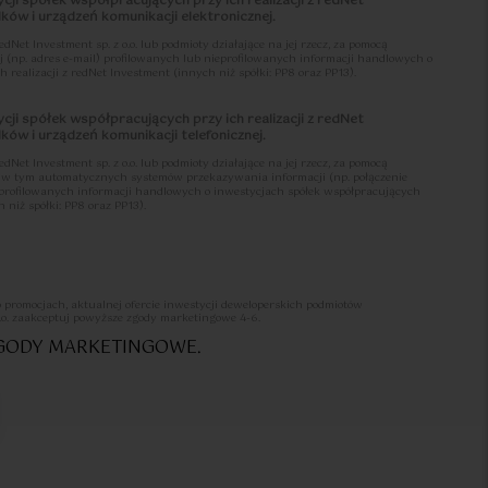
cji spółek współpracujących przy ich realizacji z redNet
ów i urządzeń komunikacji elektronicznej.
et Investment sp. z o.o. lub podmioty działające na jej rzecz, za pomocą
j (np. adres e-mail) profilowanych lub nieprofilowanych informacji handlowych o
 realizacji z redNet Investment (innych niż spółki: PP8 oraz PP13).
cji spółek współpracujących przy ich realizacji z redNet
ów i urządzeń komunikacji telefonicznej.
et Investment sp. z o.o. lub podmioty działające na jej rzecz, za pomocą
j, w tym automatycznych systemów przekazywania informacji (np. połączenie
ieprofilowanych informacji handlowych o inwestycjach spółek współpracujących
 niż spółki: PP8 oraz PP13).
li przysługuje mi prawo do wycofania udzielonych zgód 4-6 oraz że czynności
 adres: sprzedaz@lets-sea.pl z informacją o wycofaniu zgód oraz moich danych
o promocjach, aktualnej ofercie inwestycji deweloperskich podmiotów
st w Klauzuli informacyjnej o przetwarzaniu danych osobowych >>>
.o. zaakceptuj powyższe zgody marketingowe 4-6.
ZGODY MARKETINGOWE.