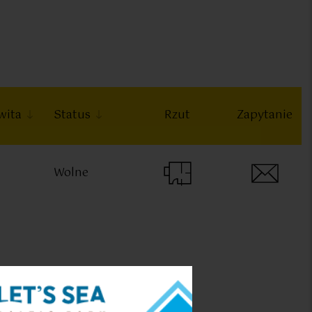
wita
Status
Rzut
Zapytanie
Wolne
Pokoje:
Metraż: m²