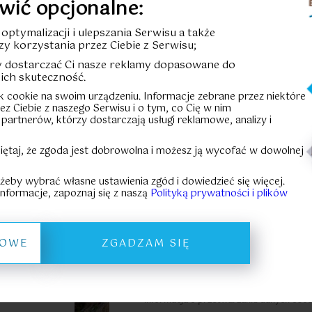
wić opcjonalne:
Cena całkowi
u optymalizacji i ulepszania Serwisu a także
zy korzystania przez Ciebie z Serwisu;
Cena za m²:
-
by dostarczać Ci nasze reklamy dopasowane do
ich skuteczność.
HISTORIA
ik cookie na swoim urządzeniu. Informacje zebrane przez niektóre
rzez Ciebie z naszego Serwisu i o tym, co Cię w nim
 partnerów, którzy dostarczają usługi reklamowe, analizy i
Formular
iętaj, że zgoda jest dobrowolna i możesz ją wycofać w dowolnej
KARTA LOKALU
 żeby wybrać własne ustawienia zgód i dowiedzieć się więcej.
nformacje, zapoznaj się z naszą
Polityką prywatności i plików
Pliki do pobrania:
Prospekt informacyjny
Zasady zakupu powierzc
ŁOWE
ZGADZAM SIĘ
eszkania:
Informacja o przetwarzaniu danych oso