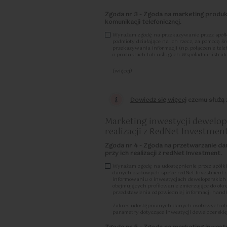
d) każdy ze Współadministratorów odpowiada za
usunięciem lub zniszczeniem Danych Osobowych
Zgoda nr 3 - Zgoda na marketing produ
niezwłocznie powiadomić drugiego Współadminis
komunikacji telefonicznej.
e) Współadministratorzy wyznaczają jeden pun
Wyrażam zgodę na przekazywanie przez spółk
pochodzących od osób, których Dane Osobowe dotyc
podmioty działające na ich rzecz, za pomocą 
w przypadku kontaktu pocztą tradycyjną, poprzez
przekazywania informacji (np. połączenie tel
50 (02-255 Warszawa), z dopiskiem „Dane osobo
o produktach lub usługach Współadministrat
w przypadku kontaktu pocztą elektroniczną, popr
f) Każdy ze Współadministratorów, w celu obsł
(więcej)
ochrony Danych Osobowych wyznaczył Inspektor
Zostałam/em poinformowany, że w każdej chwil
osobowych, w tym danych osobowych objętych w
tych mogę dokonać m.in. przesyłające-mail na
Dane osobowe podane w formularzu są przetwarza
osobowych.
Dowiedz się więcej
czemu służą z
skierowane do Współadministratorów zapytanie o
Więcej informacji na temat zgody zawarty je
wyrażenia zgody lub zgód zamieszczonych poniże
zgód. Nadto, dane będą przetwarzane w celach 
prawem usprawiedliwionej potrzeby lub obowiąz
Marketing inwestycji dewelo
wynikających z przepisów RODO. W przypadku gd
realizacji z RedNet Investmen
Współadministratorem, wówczas w momencie osią
dane zaczną być przetwarzane wyłącznie przez 
przetwarzania w charakterze samodzielnego admi
Zgoda nr 4 - Zgoda na przetwarzanie da
osobowych przez Współadministratorów, zawieraj
przy ich realizacji z redNet Investment.
prawach dostępna jest tutaj
tutaj »
Wyrażam zgodę na udostępnienie przez spółki
danych osobowych spółce redNet Investment 
informowaniu o inwestycjach deweloperskich po
obejmujących profilowanie zmierzające do okr
przedstawienia odpowiedniej informacji handl
Zakres udostępnianych danych osobowych obejmu
parametry dotyczące inwestycji deweloperski