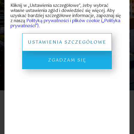
25
70
Kliknij w „Ustawienia szczegółowe", żeby wybrać
Metraż
własne ustawienia zgód i dowiedzieć się więcej. Aby
strefa
widok na
bezpośrednio
uzyskać bardziej szczegółowe informacje, zapoznaj się
rekreacyjno
Bałtyk
przy plaży
-sportowa
z naszą
Polityką prywatności i plików cookie („Polityka
PROSPEKT INFORMACYJNY
prywatności”).
USTAWIENIA SZCZEGÓŁOWE
Mieszkania na sprzedaż Gąski,
gm. Mielno
ZGADZAM SIĘ
MIESZKANIA
LOKALE KOMERCYJNE
Lokal
Metraż
Piętro
Pokoje
Cena