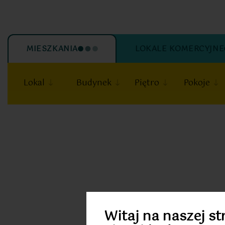
MIESZKANIA
LOKALE KOMERCYJNE
Lokal
Budynek
Piętro
Pokoje
20
Witaj na naszej st