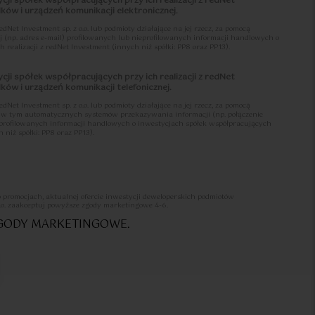
cji spółek współpracujących przy ich realizacji z redNet
ów i urządzeń komunikacji elektronicznej.
et Investment sp. z o.o. lub podmioty działające na jej rzecz, za pomocą
j (np. adres e-mail) profilowanych lub nieprofilowanych informacji handlowych o
 realizacji z redNet Investment (innych niż spółki: PP8 oraz PP13).
cji spółek współpracujących przy ich realizacji z redNet
ów i urządzeń komunikacji telefonicznej.
et Investment sp. z o.o. lub podmioty działające na jej rzecz, za pomocą
j, w tym automatycznych systemów przekazywania informacji (np. połączenie
ieprofilowanych informacji handlowych o inwestycjach spółek współpracujących
 niż spółki: PP8 oraz PP13).
li przysługuje mi prawo do wycofania udzielonych zgód 4-6 oraz że czynności
 adres: sprzedaz@lets-sea.pl z informacją o wycofaniu zgód oraz moich danych
o promocjach, aktualnej ofercie inwestycji deweloperskich podmiotów
st w Klauzuli informacyjnej o przetwarzaniu danych osobowych >>>
.o. zaakceptuj powyższe zgody marketingowe 4-6.
ZGODY MARKETINGOWE.