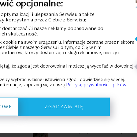
wić opcjonalne:
Cena całkowi
u optymalizacji i ulepszania Serwisu a także
zy korzystania przez Ciebie z Serwisu;
Cena za m²:
-
by dostarczać Ci nasze reklamy dopasowane do
ich skuteczność.
HISTORIA
ik cookie na swoim urządzeniu. Informacje zebrane przez niektóre
rzez Ciebie z naszego Serwisu i o tym, co Cię w nim
 partnerów, którzy dostarczają usługi reklamowe, analizy i
Formular
iętaj, że zgoda jest dobrowolna i możesz ją wycofać w dowolnej
KARTA LOKALU
 żeby wybrać własne ustawienia zgód i dowiedzieć się więcej.
nformacje, zapoznaj się z naszą
Polityką prywatności i plików
Pliki do pobrania:
Prospekt informacyjny
Zasady zakupu powierzc
ŁOWE
ZGADZAM SIĘ
eszkania:
Informacja o przetwarzaniu danych oso