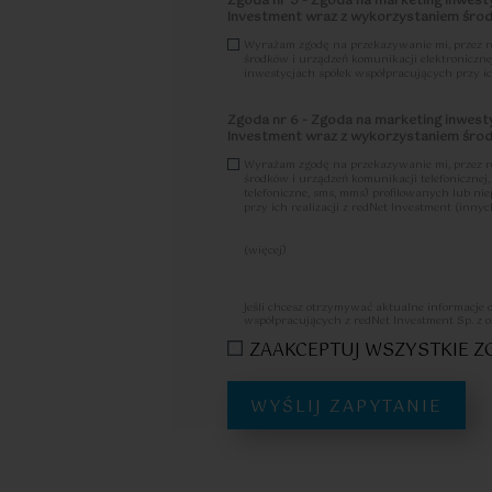
Zgoda nr 5 - Zgoda na marketing inwesty
Investment wraz z wykorzystaniem środk
Wyrażam zgodę na przekazywanie mi, przez redN
środków i urządzeń komunikacji elektroniczne
inwestycjach spółek współpracujących przy ich
Zgoda nr 6 - Zgoda na marketing inwesty
Investment wraz z wykorzystaniem środk
Wyrażam zgodę na przekazywanie mi, przez redN
środków i urządzeń komunikacji telefoniczne
telefoniczne, sms, mms) profilowanych lub n
przy ich realizacji z redNet Investment (innych
(więcej)
Zostałam/em poinformowany, że w każdej chwi
tych mogę dokonać m.in. przesyłające-mail na
osobowych.
Jeśli chcesz otrzymywać aktualne informacje 
Więcej informacji na temat zgody zawarty je
współpracujących z redNet Investment Sp. z o
ZAAKCEPTUJ WSZYSTKIE 