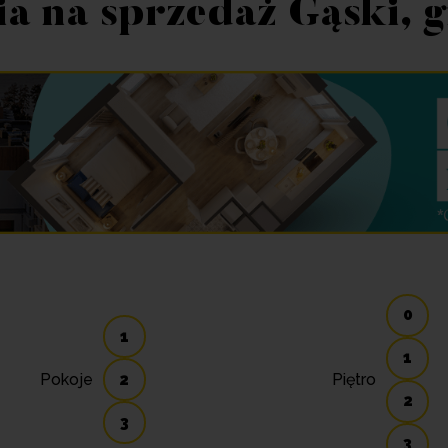
a na sprzedaż Gąski, 
0
1
1
Pokoje
2
Piętro
2
3
3