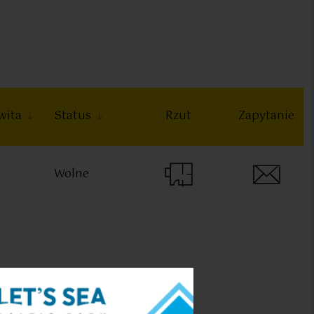
wita
Status
Rzut
Zapytanie
Wolne
Pokoje:
Metraż: m²