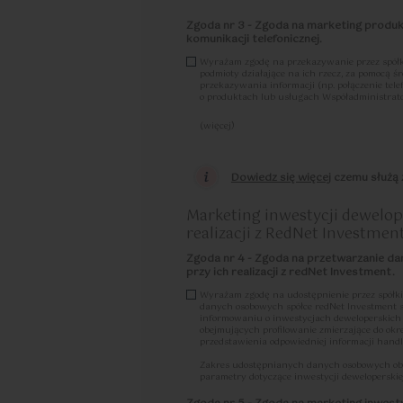
d) każdy ze Współadministratorów odpowiada za
usunięciem lub zniszczeniem Danych Osobowych
Zgoda nr 3 - Zgoda na marketing produ
niezwłocznie powiadomić drugiego Współadminis
komunikacji telefonicznej.
e) Współadministratorzy wyznaczają jeden pun
Wyrażam zgodę na przekazywanie przez spółk
pochodzących od osób, których Dane Osobowe dotyc
podmioty działające na ich rzecz, za pomocą 
w przypadku kontaktu pocztą tradycyjną, poprzez
przekazywania informacji (np. połączenie tel
50 (02-255 Warszawa), z dopiskiem „Dane osobo
o produktach lub usługach Współadministrat
w przypadku kontaktu pocztą elektroniczną, popr
f) Każdy ze Współadministratorów, w celu obsł
(więcej)
ochrony Danych Osobowych wyznaczył Inspektor
Zostałam/em poinformowany, że w każdej chwil
osobowych, w tym danych osobowych objętych w
tych mogę dokonać m.in. przesyłające-mail na
Dane osobowe podane w formularzu są przetwarza
osobowych.
Dowiedz się więcej
czemu służą z
skierowane do Współadministratorów zapytanie o
Więcej informacji na temat zgody zawarty je
wyrażenia zgody lub zgód zamieszczonych poniże
zgód. Nadto, dane będą przetwarzane w celach 
prawem usprawiedliwionej potrzeby lub obowiąz
Marketing inwestycji dewelo
wynikających z przepisów RODO. W przypadku gd
realizacji z RedNet Investmen
Współadministratorem, wówczas w momencie osią
dane zaczną być przetwarzane wyłącznie przez 
przetwarzania w charakterze samodzielnego admi
Zgoda nr 4 - Zgoda na przetwarzanie da
osobowych przez Współadministratorów, zawieraj
przy ich realizacji z redNet Investment.
prawach dostępna jest tutaj
tutaj »
Wyrażam zgodę na udostępnienie przez spółki
danych osobowych spółce redNet Investment 
informowaniu o inwestycjach deweloperskich po
obejmujących profilowanie zmierzające do okr
przedstawienia odpowiedniej informacji handl
Zakres udostępnianych danych osobowych obejmu
parametry dotyczące inwestycji deweloperski