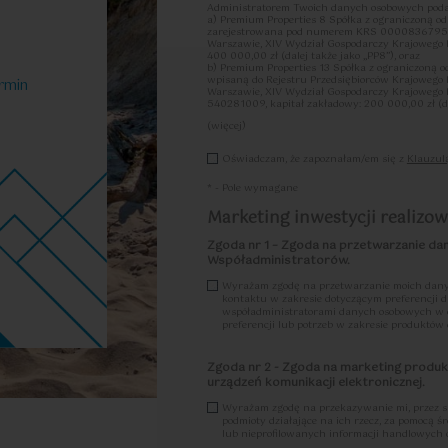
Administratorem Twoich danych osobowych podan
a) Premium Properties 8 Spółka z ograniczoną o
zarejestrowana pod numerem KRS 0000836795, k
Warszawie, XIV Wydział Gospodarczy Krajowego
2
39.23
3
64.32
2
je
|
m
Pokoje
|
400 000,00 zł (dalej także jako „PP8”), oraz
b) Premium Properties 13 Spółka z ograniczoną 
wpisaną do Rejestru Przedsiębiorców Krajowego
rmin
Warszawie, XIV Wydział Gospodarczy Krajoweg
540281009, kapitał zakładowy: 200 000,00 zł (dal
(więcej)
Ww. spółki wspólnie ustalają cele oraz sposoby 
Oświadczam, że zapoznałam/em się z
Klauzul
czynności przetwarzania PP8 oraz PP13, są zat
dalszej części łącznie lub z osobna „PP”, „admini
Współadministratorem”/”Współadministratorami”
* - Pole wymagane
W ramach umowy o współadministrowanie zawart
Marketing inwestycji realizowa
swojej odpowiedzialności dotyczącej wypełniania
a) w zakresie spełniania obowiązku informacyjne
Zgoda nr 1 – Zgoda na przetwarzanie da
14 RODO, odpowiedzialny będzie Współadministrat
Współadministratorów.
b) w zakresie realizacji praw osób, których dane 
zgody, realizacji prawa dostępu do danych osobo
Wyrażam zgodę na przetwarzanie moich dany
danych osobowych, sprzeciwu wobec przetwarzan
kontaktu w zakresie dotyczącym preferencji dl
otrzymał żądanie, a realizacja przez Współadmi
współadministratorami danych osobowych w ce
stosownie do przyjętej przez każdego ze Współadm
preferencji lub potrzeb w zakresie produktów
przyjęta przez każdego ze Współadministrator
c) w zakresie wywiązywania się przez Współadm
Zgoda nr 2 - Zgoda na marketing produ
danych osobowych, ich zgłaszania do organu nad
właściwy będzie Współadministrator, który jako
urządzeń komunikacji elektronicznej.
uzyskania informacji o naruszeniu, właściwy będz
Współadministrator, który uzyskał informację o
Wyrażam zgodę na przekazywanie mi, przez s
podejrzenie, iż stanowi on naruszenie ochrony
podmioty działające na ich rzecz, za pomocą ś
poinformować o tym drugiego Współadministrator
lub nieprofilowanych informacji handlowych 
„Procedury zgłaszania naruszeń ochrony danych 