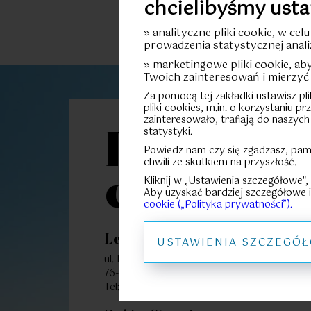
chcielibyśmy usta
» analityczne pliki cookie, w cel
prowadzenia statystycznej anali
» marketingowe pliki cookie, a
Twoich zainteresowań i mierzyć 
Za pomocą tej zakładki ustawisz pl
pliki cookies, m.in. o korzystaniu p
zainteresowało, trafiają do naszych
statystyki.
Let’s
Powiedz nam czy się zgadzasz, pam
chwili ze skutkiem na przyszłość.
connect
Kliknij w „Ustawienia szczegółowe",
Aby uzyskać bardziej szczegółowe i
cookie („Polityka prywatności”).
Let’s Sea Baltic Park
USTAWIENIA SZCZEGÓ
ul. Nadbrzeżna 52
76-034 Gąski
91 351 05 00
Polecamy Ci także te mi
Tel: