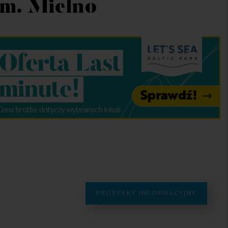
gm. Mielno
PROSPEKT INFORMACYJNY