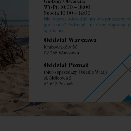
Godziny Otwarcia:
Wt-Pt: 10:00 – 18:00
Sobota 10:00 – 14:00
2
38.82
2
Pokoje
|
m
Poko
Nie możesz odwiedzić nas w wyznaczonych
godzinach? Zadzwoń – ustalimy dogodny te
spotkania.
Oddział Warszawa
Krakowiaków 50
02-255 Warszawa
Oddział Poznań
(biuro sprzedaży Osiedle Witaj)
ul. Bielicowa 2
61-612 Poznań