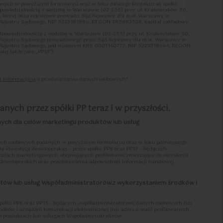
ych w powyższym formularzu oraz w toku dalszego kontaktu są spółki:
dpowiedzialnością z siedzibą w Warszawie (02-255) przy ul. Krakowiaków 50,
tórej akta rejestrowe prowadzi Sąd Rejonowy dla m.st. Warszawy w
 Rejestru Sądowego, NIP 5223181886, REGON 385883538, kapitał zakładowy:
2
47.73
2
2
m
Pokoje
|
m
odpowiedzialnością z siedzibą w Warszawie (02-255) przy ul. Krakowiaków 50,
 Rejestru Sądowego prowadzonego przez Sąd Rejonowy dla m.st. Warszawy w
o Rejestru Sądowego, pod numerem KRS 0001140772, NIP 5223318664, REGON
ej także jako „PP13”).
przetwarzania w odniesieniu czynności przetwarzania określonych w rejestrach
ą informacyjną
o przetwarzaniu danych osobowych.*
em współadministratorami w rozumieniu art. 26 ust. 1 RODO zwani również w
stratorem”/”administratorami” albo
.
ej pomiędzy Współadministratorami Współadministratorzy uzgodnili zakresy
nych przez spółki PP teraz i w przyszłości.
 obowiązków wynikających z RODO, w tym w szczególności uzgodnili, że:
go wobec osób, których dane osobowe dotyczą, zgodnie z postanowieniami art. 12-
nych dla celów marketingu produktów lub usług
or, który zbiera dane osobowe lub inicjuje proces zbierania danych osobowych;
osobowe dotyczą, określonych w art. 7 ust. 3 oraz art. 15-22 RODO, tj. wycofania
wych, sprostowania, usunięcia, ograniczenia przetwarzania, przenoszenia
ch osobowych podanych w powyższym formularzu oraz w toku późniejszego
ia danych osobowych, odpowiedzialny będzie Współadministrator, który
a inwestycji deweloperskiej – przez spółki: PP8 oraz PP13 – będących
nistratorów praw osób, których dane osobowe dotyczą, następować powinna
lach marketingowych, obejmujących profilowanie zmierzające do określenia
inistratorów „Procedury realizacji praw podmiotów danych”, treść której określa
 deweloperskich oraz przedstawienia odpowiedniej informacji handlowej.
ów Polityka Ochrony Danych Osobowych („PODO”);
inistratorów z obowiązków dotyczących zarządzania naruszeniami ochrony
któw lub usług Współadministratorów.z wykorzystaniem środków i
zoru (art. 33 RODO) oraz osoby, której dane osobowe dotyczą (art. 34 RODO),
 pierwszy uzyskał informację o naruszeniu. W przypadku równoczesnego
ie Współadministrator, po którego stronie doszło do naruszenia. Niezależnie zaś,
 jakimkolwiek incydencie dotyczącym Danych Osobowych, co do którego zachodzi
półki: PP8 oraz PP13 - będących współadministratorami danych osobowych lub
 danych osobowych w rozumieniu RODO, zobowiązany jest niezwłocznie
rodków i urządzeń komunikacji elektronicznej (np. adres e-mail) profilowanych
a i postępować stosownie do przyjętej przez każdego ze Współadministratorów
o produktach lub usługach Współadministratorów.
osobowych”, treść której określa PODO;