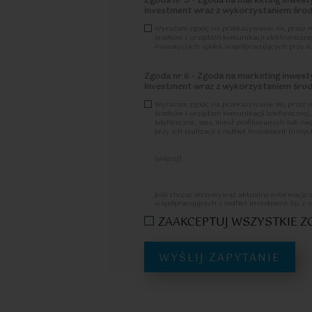
Zgoda nr 5 - Zgoda na marketing inwesty
Investment wraz z wykorzystaniem środk
Wyrażam zgodę na przekazywanie mi, przez redN
środków i urządzeń komunikacji elektroniczne
inwestycjach spółek współpracujących przy ich
Zgoda nr 6 - Zgoda na marketing inwesty
Investment wraz z wykorzystaniem środk
Wyrażam zgodę na przekazywanie mi, przez redN
środków i urządzeń komunikacji telefoniczne
telefoniczne, sms, mms) profilowanych lub n
przy ich realizacji z redNet Investment (innych
(więcej)
Zostałam/em poinformowany, że w każdej chwi
tych mogę dokonać m.in. przesyłające-mail na
osobowych.
Jeśli chcesz otrzymywać aktualne informacje 
Więcej informacji na temat zgody zawarty je
współpracujących z redNet Investment Sp. z o
ZAAKCEPTUJ WSZYSTKIE 