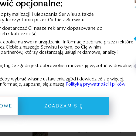
wić opcjonalne:
Cena całkowi
u optymalizacji i ulepszania Serwisu a także
zy korzystania przez Ciebie z Serwisu;
Cena za m²:
-
by dostarczać Ci nasze reklamy dopasowane do
ich skuteczność.
HISTORIA
ik cookie na swoim urządzeniu. Informacje zebrane przez niektóre
rzez Ciebie z naszego Serwisu i o tym, co Cię w nim
 partnerów, którzy dostarczają usługi reklamowe, analizy i
Formular
iętaj, że zgoda jest dobrowolna i możesz ją wycofać w dowolnej
KARTA LOKALU
 żeby wybrać własne ustawienia zgód i dowiedzieć się więcej.
nformacje, zapoznaj się z naszą
Polityką prywatności i plików
Pliki do pobrania:
Prospekt informacyjny
Zasady zakupu powierzc
ŁOWE
ZGADZAM SIĘ
eszkania:
Informacja o przetwarzaniu danych oso