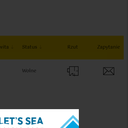
wita
Status
Rzut
Zapytanie
Wolne
Pokoje:
Metraż: m²