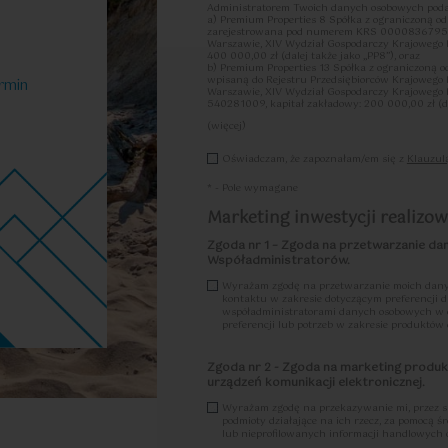
Administratorem Twoich danych osobowych podan
a) Premium Properties 8 Spółka z ograniczoną o
zarejestrowana pod numerem KRS 0000836795, k
Warszawie, XIV Wydział Gospodarczy Krajowego
2
38.77
2
39.23
2
je
|
m
Pokoje
|
400 000,00 zł (dalej także jako „PP8”), oraz
b) Premium Properties 13 Spółka z ograniczoną 
wpisaną do Rejestru Przedsiębiorców Krajowego
rmin
Warszawie, XIV Wydział Gospodarczy Krajoweg
540281009, kapitał zakładowy: 200 000,00 zł (dal
(więcej)
Ww. spółki wspólnie ustalają cele oraz sposoby 
Oświadczam, że zapoznałam/em się z
Klauzul
czynności przetwarzania PP8 oraz PP13, są zat
dalszej części łącznie lub z osobna „PP”, „admini
Współadministratorem”/”Współadministratorami”
* - Pole wymagane
W ramach umowy o współadministrowanie zawart
Marketing inwestycji realizowa
swojej odpowiedzialności dotyczącej wypełniania
a) w zakresie spełniania obowiązku informacyjne
Zgoda nr 1 – Zgoda na przetwarzanie da
14 RODO, odpowiedzialny będzie Współadministrat
Współadministratorów.
b) w zakresie realizacji praw osób, których dane 
zgody, realizacji prawa dostępu do danych osobo
Wyrażam zgodę na przetwarzanie moich dany
danych osobowych, sprzeciwu wobec przetwarzan
kontaktu w zakresie dotyczącym preferencji dl
otrzymał żądanie, a realizacja przez Współadmi
współadministratorami danych osobowych w ce
stosownie do przyjętej przez każdego ze Współadm
preferencji lub potrzeb w zakresie produktów
przyjęta przez każdego ze Współadministrator
c) w zakresie wywiązywania się przez Współadm
Zgoda nr 2 - Zgoda na marketing produ
danych osobowych, ich zgłaszania do organu nad
właściwy będzie Współadministrator, który jako
urządzeń komunikacji elektronicznej.
uzyskania informacji o naruszeniu, właściwy będz
Współadministrator, który uzyskał informację o
Wyrażam zgodę na przekazywanie mi, przez s
podejrzenie, iż stanowi on naruszenie ochrony
podmioty działające na ich rzecz, za pomocą ś
poinformować o tym drugiego Współadministrator
lub nieprofilowanych informacji handlowych 
„Procedury zgłaszania naruszeń ochrony danych 