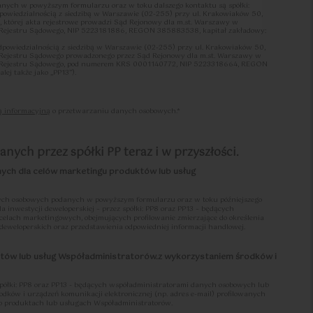
ych w powyższym formularzu oraz w toku dalszego kontaktu są spółki:
dpowiedzialnością z siedzibą w Warszawie (02-255) przy ul. Krakowiaków 50,
tórej akta rejestrowe prowadzi Sąd Rejonowy dla m.st. Warszawy w
 Rejestru Sądowego, NIP 5223181886, REGON 385883538, kapitał zakładowy:
2
47.81
2
2
m
Pokoje
|
m
odpowiedzialnością z siedzibą w Warszawie (02-255) przy ul. Krakowiaków 50,
 Rejestru Sądowego prowadzonego przez Sąd Rejonowy dla m.st. Warszawy w
o Rejestru Sądowego, pod numerem KRS 0001140772, NIP 5223318664, REGON
ej także jako „PP13”).
przetwarzania w odniesieniu czynności przetwarzania określonych w rejestrach
ą informacyjną
o przetwarzaniu danych osobowych.*
em współadministratorami w rozumieniu art. 26 ust. 1 RODO zwani również w
stratorem”/”administratorami” albo
.
ej pomiędzy Współadministratorami Współadministratorzy uzgodnili zakresy
nych przez spółki PP teraz i w przyszłości.
 obowiązków wynikających z RODO, w tym w szczególności uzgodnili, że:
go wobec osób, których dane osobowe dotyczą, zgodnie z postanowieniami art. 12-
nych dla celów marketingu produktów lub usług
or, który zbiera dane osobowe lub inicjuje proces zbierania danych osobowych;
osobowe dotyczą, określonych w art. 7 ust. 3 oraz art. 15-22 RODO, tj. wycofania
wych, sprostowania, usunięcia, ograniczenia przetwarzania, przenoszenia
ch osobowych podanych w powyższym formularzu oraz w toku późniejszego
ia danych osobowych, odpowiedzialny będzie Współadministrator, który
a inwestycji deweloperskiej – przez spółki: PP8 oraz PP13 – będących
nistratorów praw osób, których dane osobowe dotyczą, następować powinna
lach marketingowych, obejmujących profilowanie zmierzające do określenia
inistratorów „Procedury realizacji praw podmiotów danych”, treść której określa
 deweloperskich oraz przedstawienia odpowiedniej informacji handlowej.
ów Polityka Ochrony Danych Osobowych („PODO”);
inistratorów z obowiązków dotyczących zarządzania naruszeniami ochrony
któw lub usług Współadministratorów.z wykorzystaniem środków i
zoru (art. 33 RODO) oraz osoby, której dane osobowe dotyczą (art. 34 RODO),
 pierwszy uzyskał informację o naruszeniu. W przypadku równoczesnego
ie Współadministrator, po którego stronie doszło do naruszenia. Niezależnie zaś,
 jakimkolwiek incydencie dotyczącym Danych Osobowych, co do którego zachodzi
półki: PP8 oraz PP13 - będących współadministratorami danych osobowych lub
 danych osobowych w rozumieniu RODO, zobowiązany jest niezwłocznie
rodków i urządzeń komunikacji elektronicznej (np. adres e-mail) profilowanych
a i postępować stosownie do przyjętej przez każdego ze Współadministratorów
o produktach lub usługach Współadministratorów.
osobowych”, treść której określa PODO;