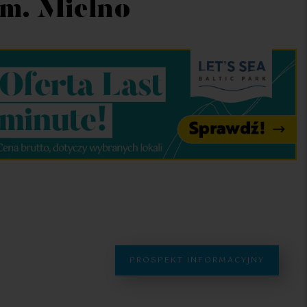
gm. Mielno
PROSPEKT INFORMACYJNY