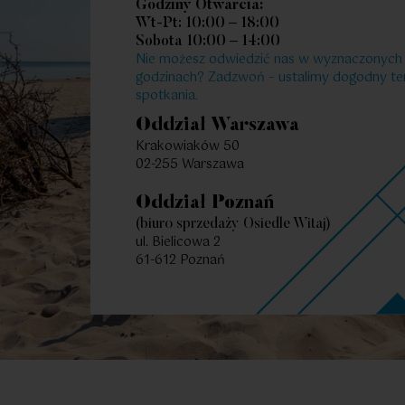
Godziny Otwarcia:
Wt-Pt: 10:00 – 18:00
Sobota 10:00 – 14:00
2
39.16
2
Pokoje
|
m
Poko
Nie możesz odwiedzić nas w wyznaczonych
godzinach? Zadzwoń – ustalimy dogodny te
spotkania.
Oddział Warszawa
Krakowiaków 50
02-255 Warszawa
Oddział Poznań
(biuro sprzedaży Osiedle Witaj)
ul. Bielicowa 2
61-612 Poznań