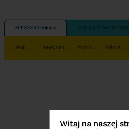
MIESZKANIA
LOKALE KOMERCYJNE
Lokal
Budynek
Piętro
Pokoje
20
Witaj na naszej st