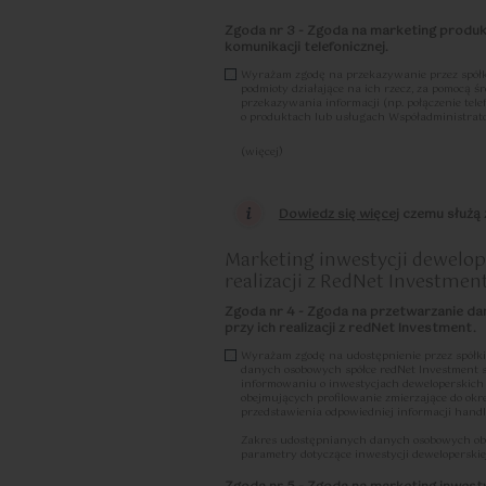
d) każdy ze Współadministratorów odpowiada za
usunięciem lub zniszczeniem Danych Osobowych
Zgoda nr 3 - Zgoda na marketing produ
niezwłocznie powiadomić drugiego Współadminis
komunikacji telefonicznej.
e) Współadministratorzy wyznaczają jeden pun
Wyrażam zgodę na przekazywanie przez spółk
pochodzących od osób, których Dane Osobowe dotyc
podmioty działające na ich rzecz, za pomocą 
w przypadku kontaktu pocztą tradycyjną, poprzez
przekazywania informacji (np. połączenie tel
50 (02-255 Warszawa), z dopiskiem „Dane osobo
o produktach lub usługach Współadministrat
w przypadku kontaktu pocztą elektroniczną, popr
f) Każdy ze Współadministratorów, w celu obsł
(więcej)
ochrony Danych Osobowych wyznaczył Inspektor
Zostałam/em poinformowany, że w każdej chwil
osobowych, w tym danych osobowych objętych w
tych mogę dokonać m.in. przesyłające-mail na
Dane osobowe podane w formularzu są przetwarza
osobowych.
Dowiedz się więcej
czemu służą z
skierowane do Współadministratorów zapytanie o
Więcej informacji na temat zgody zawarty je
wyrażenia zgody lub zgód zamieszczonych poniże
zgód. Nadto, dane będą przetwarzane w celach 
prawem usprawiedliwionej potrzeby lub obowiąz
Marketing inwestycji dewelo
wynikających z przepisów RODO. W przypadku gd
realizacji z RedNet Investmen
Współadministratorem, wówczas w momencie osią
dane zaczną być przetwarzane wyłącznie przez 
przetwarzania w charakterze samodzielnego admi
Zgoda nr 4 - Zgoda na przetwarzanie da
osobowych przez Współadministratorów, zawieraj
przy ich realizacji z redNet Investment.
prawach dostępna jest tutaj
tutaj »
Wyrażam zgodę na udostępnienie przez spółki
danych osobowych spółce redNet Investment 
informowaniu o inwestycjach deweloperskich po
obejmujących profilowanie zmierzające do okr
przedstawienia odpowiedniej informacji handl
Zakres udostępnianych danych osobowych obejmu
parametry dotyczące inwestycji deweloperski