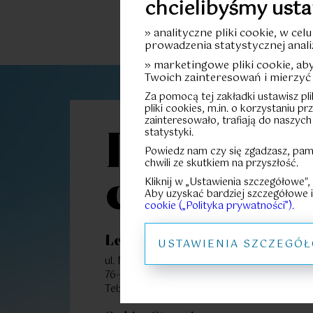
chcielibyśmy usta
» analityczne pliki cookie, w cel
prowadzenia statystycznej anali
» marketingowe pliki cookie, a
Twoich zainteresowań i mierzyć 
Za pomocą tej zakładki ustawisz pl
pliki cookies, m.in. o korzystaniu p
zainteresowało, trafiają do naszych
statystyki.
Let’s
Powiedz nam czy się zgadzasz, pam
chwili ze skutkiem na przyszłość.
connect
Kliknij w „Ustawienia szczegółowe",
Aby uzyskać bardziej szczegółowe i
cookie („Polityka prywatności”).
Let’s Sea Baltic Park
USTAWIENIA SZCZEGÓ
ul. Nadbrzeżna 52
76-034 Gąski
91 351 05 00
Polecamy Ci także te mi
Tel: