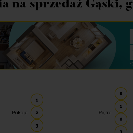
a na sprzedaż Gąski, 
0
1
1
Pokoje
2
Piętro
2
3
3