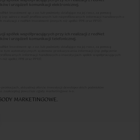
cji spółek współpracujących przy ich realizacji z redNet
ów i urządzeń komunikacji elektronicznej.
et Investment sp. z o.o. lub podmioty działające na jej rzecz, za pomocą
j (np. adres e-mail) profilowanych lub nieprofilowanych informacji handlowych o
 realizacji z redNet Investment (innych niż spółki: PP8 oraz PP13).
cji spółek współpracujących przy ich realizacji z redNet
ów i urządzeń komunikacji telefonicznej.
et Investment sp. z o.o. lub podmioty działające na jej rzecz, za pomocą
j, w tym automatycznych systemów przekazywania informacji (np. połączenie
ieprofilowanych informacji handlowych o inwestycjach spółek współpracujących
 niż spółki: PP8 oraz PP13).
li przysługuje mi prawo do wycofania udzielonych zgód 4-6 oraz że czynności
 adres: sprzedaz@lets-sea.pl z informacją o wycofaniu zgód oraz moich danych
o promocjach, aktualnej ofercie inwestycji deweloperskich podmiotów
st w Klauzuli informacyjnej o przetwarzaniu danych osobowych >>>
.o. zaakceptuj powyższe zgody marketingowe 4-6.
ZGODY MARKETINGOWE.