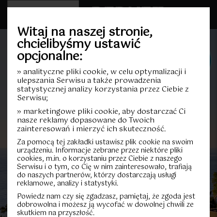
Witaj na naszej stronie,
chcielibyśmy ustawić
opcjonalne:
UMÓW SIĘ NA
SPOTKANIE
» analityczne pliki cookie, w celu optymalizacji i
1
ulepszania Serwisu a także prowadzenia
statystycznej analizy korzystania przez Ciebie z
Pokoje
2
Serwisu;
» marketingowe pliki cookie, aby dostarczać Ci
3
nasze reklamy dopasowane do Twoich
zainteresowań i mierzyć ich skuteczność.
0
Za pomocą tej zakładki ustawisz plik cookie na swoim
urządzeniu. Informacje zebrane przez niektóre pliki
cookies, m.in. o korzystaniu przez Ciebie z naszego
1
Serwisu i o tym, co Cię w nim zainteresowało, trafiają
Piętro
do naszych partnerów, którzy dostarczają usługi
2
reklamowe, analizy i statystyki.
Powiedz nam czy się zgadzasz, pamiętaj, że zgoda jest
3
dobrowolna i możesz ją wycofać w dowolnej chwili ze
skutkiem na przyszłość.