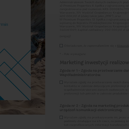
eszkania:
Administratorem Twoich danych osobowych podan
a) Premium Properties 8 Spółka z ograniczoną o
zarejestrowana pod numerem KRS 0000836795, k
Warszawie, XIV Wydział Gospodarczy Krajowego
400 000,00 zł (dalej także jako „PP8”), oraz
b) Premium Properties 13 Spółka z ograniczoną 
wpisaną do Rejestru Przedsiębiorców Krajowego
rmin
2
39.23
3
64.32
2
je
|
m
Warszawie, XIV Wydział Gospodarczy Krajoweg
Pokoje
|
540281009, kapitał zakładowy: 200 000,00 zł (dal
(więcej)
Ww. spółki wspólnie ustalają cele oraz sposoby 
Oświadczam, że zapoznałam/em się z
Klauzul
czynności przetwarzania PP8 oraz PP13, są zat
dalszej części łącznie lub z osobna „PP”, „admini
Współadministratorem”/”Współadministratorami”
* - Pole wymagane
W ramach umowy o współadministrowanie zawart
Marketing inwestycji realizowa
swojej odpowiedzialności dotyczącej wypełniania
a) w zakresie spełniania obowiązku informacyjne
Zgoda nr 1 – Zgoda na przetwarzanie da
14 RODO, odpowiedzialny będzie Współadministrat
Współadministratorów.
b) w zakresie realizacji praw osób, których dane 
zgody, realizacji prawa dostępu do danych osobo
Wyrażam zgodę na przetwarzanie moich dany
danych osobowych, sprzeciwu wobec przetwarzan
kontaktu w zakresie dotyczącym preferencji dl
otrzymał żądanie, a realizacja przez Współadmi
współadministratorami danych osobowych w ce
stosownie do przyjętej przez każdego ze Współadm
preferencji lub potrzeb w zakresie produktów
przyjęta przez każdego ze Współadministrator
c) w zakresie wywiązywania się przez Współadm
Zgoda nr 2 - Zgoda na marketing produ
danych osobowych, ich zgłaszania do organu nad
właściwy będzie Współadministrator, który jako
urządzeń komunikacji elektronicznej.
uzyskania informacji o naruszeniu, właściwy będz
Współadministrator, który uzyskał informację o
Wyrażam zgodę na przekazywanie mi, przez s
podejrzenie, iż stanowi on naruszenie ochrony
podmioty działające na ich rzecz, za pomocą ś
poinformować o tym drugiego Współadministrator
lub nieprofilowanych informacji handlowych 
„Procedury zgłaszania naruszeń ochrony danych 