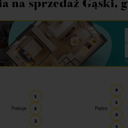
a na sprzedaż Gąski, 
0
1
1
Pokoje
2
Piętro
2
3
3