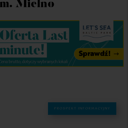
gm. Mielno
PROSPEKT INFORMACYJNY