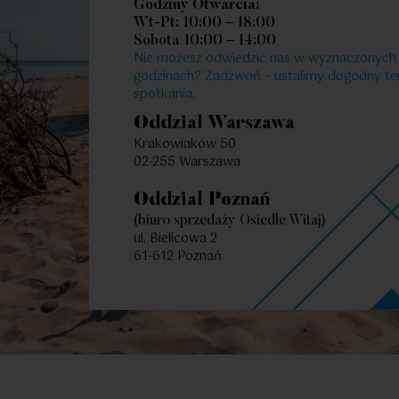
Polecamy Ci także te mi
Godziny Otwarcia:
Wt-Pt: 10:00 – 18:00
Sobota 10:00 – 14:00
Nie możesz odwiedzić nas w wyznaczonych
godzinach? Zadzwoń – ustalimy dogodny te
2
39.16
2
Pokoje
|
m
Poko
spotkania.
Oddział Warszawa
Krakowiaków 50
02-255 Warszawa
Oddział Poznań
(biuro sprzedaży Osiedle Witaj)
ul. Bielicowa 2
61-612 Poznań