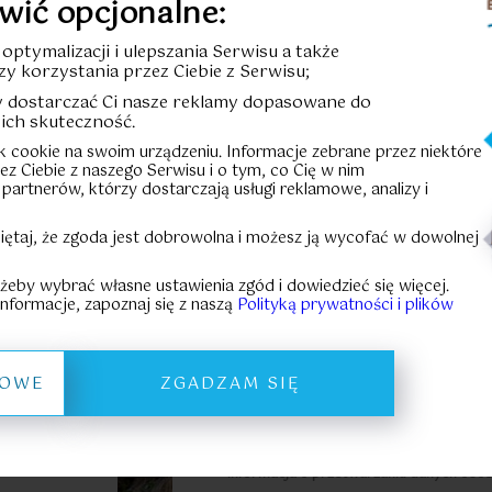
wić opcjonalne:
Cena całkowi
u optymalizacji i ulepszania Serwisu a także
zy korzystania przez Ciebie z Serwisu;
55 000,00 zł
by dostarczać Ci nasze reklamy dopasowane do
Cena za m²:
-
ich skuteczność.
ik cookie na swoim urządzeniu. Informacje zebrane przez niektóre
rzez Ciebie z naszego Serwisu i o tym, co Cię w nim
HISTORIA
 partnerów, którzy dostarczają usługi reklamowe, analizy i
Formular
iętaj, że zgoda jest dobrowolna i możesz ją wycofać w dowolnej
KARTA LOKALU
 żeby wybrać własne ustawienia zgód i dowiedzieć się więcej.
nformacje, zapoznaj się z naszą
Polityką prywatności i plików
Pliki do pobrania:
Prospekt informacyjny
ŁOWE
ZGADZAM SIĘ
Zasady zakupu powierzc
Informacja o przetwarzaniu danych oso