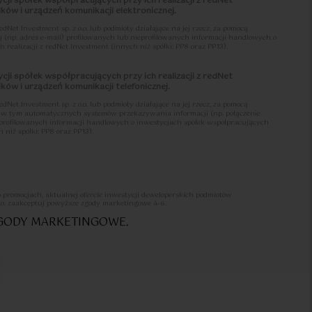
cji spółek współpracujących przy ich realizacji z redNet
ów i urządzeń komunikacji elektronicznej.
et Investment sp. z o.o. lub podmioty działające na jej rzecz, za pomocą
j (np. adres e-mail) profilowanych lub nieprofilowanych informacji handlowych o
 realizacji z redNet Investment (innych niż spółki: PP8 oraz PP13).
cji spółek współpracujących przy ich realizacji z redNet
ów i urządzeń komunikacji telefonicznej.
et Investment sp. z o.o. lub podmioty działające na jej rzecz, za pomocą
j, w tym automatycznych systemów przekazywania informacji (np. połączenie
ieprofilowanych informacji handlowych o inwestycjach spółek współpracujących
 niż spółki: PP8 oraz PP13).
li przysługuje mi prawo do wycofania udzielonych zgód 4-6 oraz że czynności
 adres: sprzedaz@lets-sea.pl z informacją o wycofaniu zgód oraz moich danych
o promocjach, aktualnej ofercie inwestycji deweloperskich podmiotów
st w Klauzuli informacyjnej o przetwarzaniu danych osobowych >>>
.o. zaakceptuj powyższe zgody marketingowe 4-6.
ZGODY MARKETINGOWE.