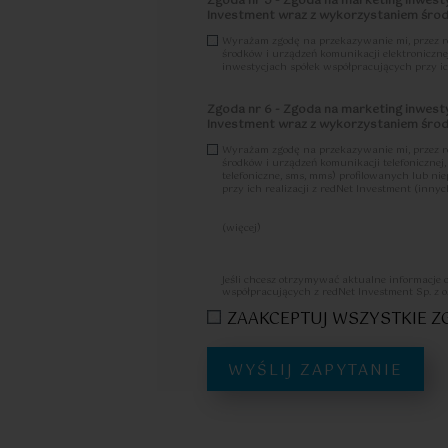
Zgoda nr 5 - Zgoda na marketing inwesty
Investment wraz z wykorzystaniem środk
Wyrażam zgodę na przekazywanie mi, przez redN
środków i urządzeń komunikacji elektroniczne
inwestycjach spółek współpracujących przy ich
Zgoda nr 6 - Zgoda na marketing inwesty
Investment wraz z wykorzystaniem środk
Wyrażam zgodę na przekazywanie mi, przez redN
środków i urządzeń komunikacji telefoniczne
telefoniczne, sms, mms) profilowanych lub n
przy ich realizacji z redNet Investment (innych
(więcej)
Zostałam/em poinformowany, że w każdej chwi
tych mogę dokonać m.in. przesyłające-mail na
osobowych.
Jeśli chcesz otrzymywać aktualne informacje 
Więcej informacji na temat zgody zawarty je
współpracujących z redNet Investment Sp. z o
ZAAKCEPTUJ WSZYSTKIE 