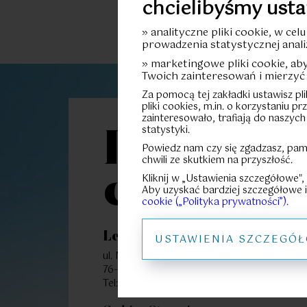
chcielibyśmy usta
» analityczne pliki cookie, w cel
prowadzenia statystycznej anali
» marketingowe pliki cookie, a
Twoich zainteresowań i mierzyć 
Za pomocą tej zakładki ustawisz pl
pliki cookies, m.in. o korzystaniu p
zainteresowało, trafiają do naszych
statystyki.
Let’s
Powiedz nam czy się zgadzasz, pam
chwili ze skutkiem na przyszłość.
connect
Kliknij w „Ustawienia szczegółowe",
Aby uzyskać bardziej szczegółowe i
cookie („Polityka prywatności”).
Let’s Sea Baltic Park
USTAWIENIA SZCZEGÓ
ul. Nadbrzeżna 52
76-034 Gąski
91 351 05 00
Tel: