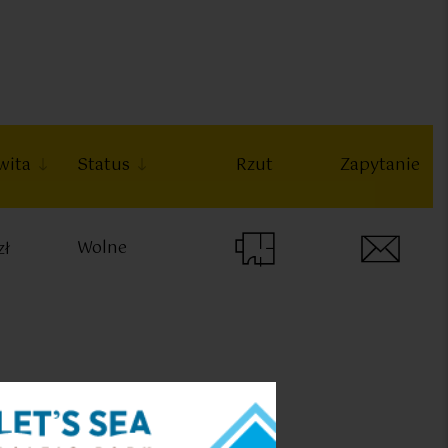
wita
Status
Rzut
Zapytanie
Wolne
zł
Pokoje:
Metraż: m²