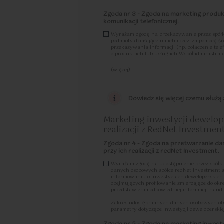
d) każdy ze Współadministratorów odpowiada za
usunięciem lub zniszczeniem Danych Osobowych
Zgoda nr 3 - Zgoda na marketing produ
niezwłocznie powiadomić drugiego Współadminis
komunikacji telefonicznej.
e) Współadministratorzy wyznaczają jeden pun
Wyrażam zgodę na przekazywanie przez spółk
pochodzących od osób, których Dane Osobowe dotyc
podmioty działające na ich rzecz, za pomocą 
w przypadku kontaktu pocztą tradycyjną, poprzez
przekazywania informacji (np. połączenie tel
50 (02-255 Warszawa), z dopiskiem „Dane osobo
o produktach lub usługach Współadministrat
w przypadku kontaktu pocztą elektroniczną, popr
f) Każdy ze Współadministratorów, w celu obsł
(więcej)
ochrony Danych Osobowych wyznaczył Inspektor
Zostałam/em poinformowany, że w każdej chwil
osobowych, w tym danych osobowych objętych w
tych mogę dokonać m.in. przesyłające-mail na
Dane osobowe podane w formularzu są przetwarza
osobowych.
Dowiedz się więcej
czemu służą z
skierowane do Współadministratorów zapytanie o
Więcej informacji na temat zgody zawarty je
wyrażenia zgody lub zgód zamieszczonych poniże
zgód. Nadto, dane będą przetwarzane w celach 
prawem usprawiedliwionej potrzeby lub obowiąz
Marketing inwestycji dewelo
wynikających z przepisów RODO. W przypadku gd
realizacji z RedNet Investmen
Współadministratorem, wówczas w momencie osią
dane zaczną być przetwarzane wyłącznie przez 
przetwarzania w charakterze samodzielnego admi
Zgoda nr 4 - Zgoda na przetwarzanie da
osobowych przez Współadministratorów, zawieraj
przy ich realizacji z redNet Investment.
prawach dostępna jest tutaj
tutaj »
Wyrażam zgodę na udostępnienie przez spółki
danych osobowych spółce redNet Investment 
informowaniu o inwestycjach deweloperskich po
obejmujących profilowanie zmierzające do okr
przedstawienia odpowiedniej informacji handl
Zakres udostępnianych danych osobowych obejmu
parametry dotyczące inwestycji deweloperski