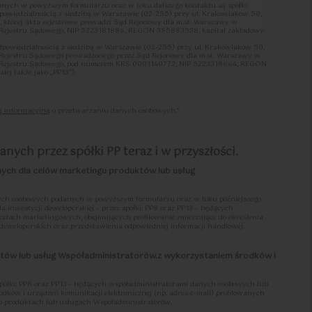
ych w powyższym formularzu oraz w toku dalszego kontaktu są spółki:
dpowiedzialnością z siedzibą w Warszawie (02-255) przy ul. Krakowiaków 50,
tórej akta rejestrowe prowadzi Sąd Rejonowy dla m.st. Warszawy w
 Rejestru Sądowego, NIP 5223181886, REGON 385883538, kapitał zakładowy:
odpowiedzialnością z siedzibą w Warszawie (02-255) przy ul. Krakowiaków 50,
 Rejestru Sądowego prowadzonego przez Sąd Rejonowy dla m.st. Warszawy w
2
47.81
2
2
o Rejestru Sądowego, pod numerem KRS 0001140772, NIP 5223318664, REGON
m
Pokoje
|
m
ej także jako „PP13”).
przetwarzania w odniesieniu czynności przetwarzania określonych w rejestrach
ą informacyjną
o przetwarzaniu danych osobowych.*
em współadministratorami w rozumieniu art. 26 ust. 1 RODO zwani również w
stratorem”/”administratorami” albo
.
ej pomiędzy Współadministratorami Współadministratorzy uzgodnili zakresy
nych przez spółki PP teraz i w przyszłości.
 obowiązków wynikających z RODO, w tym w szczególności uzgodnili, że:
go wobec osób, których dane osobowe dotyczą, zgodnie z postanowieniami art. 12-
nych dla celów marketingu produktów lub usług
or, który zbiera dane osobowe lub inicjuje proces zbierania danych osobowych;
osobowe dotyczą, określonych w art. 7 ust. 3 oraz art. 15-22 RODO, tj. wycofania
wych, sprostowania, usunięcia, ograniczenia przetwarzania, przenoszenia
ch osobowych podanych w powyższym formularzu oraz w toku późniejszego
ia danych osobowych, odpowiedzialny będzie Współadministrator, który
a inwestycji deweloperskiej – przez spółki: PP8 oraz PP13 – będących
nistratorów praw osób, których dane osobowe dotyczą, następować powinna
lach marketingowych, obejmujących profilowanie zmierzające do określenia
inistratorów „Procedury realizacji praw podmiotów danych”, treść której określa
 deweloperskich oraz przedstawienia odpowiedniej informacji handlowej.
ów Polityka Ochrony Danych Osobowych („PODO”);
inistratorów z obowiązków dotyczących zarządzania naruszeniami ochrony
któw lub usług Współadministratorów.z wykorzystaniem środków i
zoru (art. 33 RODO) oraz osoby, której dane osobowe dotyczą (art. 34 RODO),
 pierwszy uzyskał informację o naruszeniu. W przypadku równoczesnego
ie Współadministrator, po którego stronie doszło do naruszenia. Niezależnie zaś,
 jakimkolwiek incydencie dotyczącym Danych Osobowych, co do którego zachodzi
półki: PP8 oraz PP13 - będących współadministratorami danych osobowych lub
 danych osobowych w rozumieniu RODO, zobowiązany jest niezwłocznie
rodków i urządzeń komunikacji elektronicznej (np. adres e-mail) profilowanych
a i postępować stosownie do przyjętej przez każdego ze Współadministratorów
o produktach lub usługach Współadministratorów.
osobowych”, treść której określa PODO;