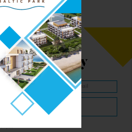
ta mieszkania:
z Kontaktowy
ZAPYTAJ O RABAT
Inne świadczenia
hni dodatkowych
bowych: