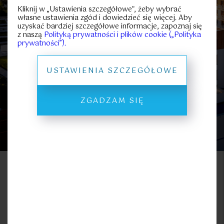
25
70
Kliknij w „Ustawienia szczegółowe", żeby wybrać
Metraż
własne ustawienia zgód i dowiedzieć się więcej. Aby
strefa
bezpośrednio
podziemny
uzyskać bardziej szczegółowe informacje, zapoznaj się
rekreacyjno
przy plaży
garaż
-sportowa
z naszą
Polityką prywatności i plików cookie („Polityka
PROSPEKT INFORMACYJNY
prywatności”).
USTAWIENIA SZCZEGÓŁOWE
Mieszkania na sprzedaż Gąski,
gm. Mielno
ZGADZAM SIĘ
MIESZKANIA
LOKALE KOMERCYJNE
Lokal
Metraż
Piętro
Pokoje
Cena