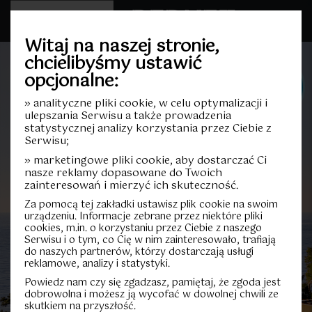
Witaj na naszej stronie,
chcielibyśmy ustawić
opcjonalne:
UMÓW SIĘ NA
SPOTKANIE
» analityczne pliki cookie, w celu optymalizacji i
1
ulepszania Serwisu a także prowadzenia
statystycznej analizy korzystania przez Ciebie z
Pokoje
2
Serwisu;
» marketingowe pliki cookie, aby dostarczać Ci
3
nasze reklamy dopasowane do Twoich
zainteresowań i mierzyć ich skuteczność.
0
Za pomocą tej zakładki ustawisz plik cookie na swoim
urządzeniu. Informacje zebrane przez niektóre pliki
cookies, m.in. o korzystaniu przez Ciebie z naszego
1
Serwisu i o tym, co Cię w nim zainteresowało, trafiają
Piętro
do naszych partnerów, którzy dostarczają usługi
2
reklamowe, analizy i statystyki.
Powiedz nam czy się zgadzasz, pamiętaj, że zgoda jest
3
dobrowolna i możesz ją wycofać w dowolnej chwili ze
skutkiem na przyszłość.