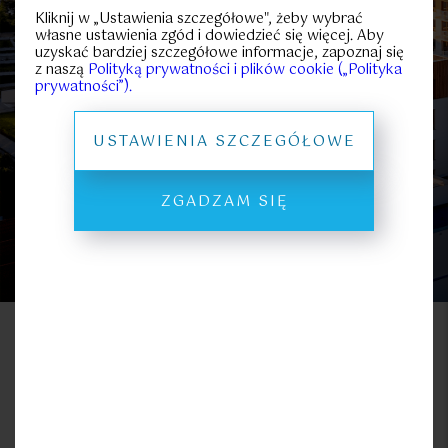
25
70
Kliknij w „Ustawienia szczegółowe", żeby wybrać
Metraż
własne ustawienia zgód i dowiedzieć się więcej. Aby
strefa
widok na
bezpośrednio
uzyskać bardziej szczegółowe informacje, zapoznaj się
rekreacyjno
Bałtyk
przy plaży
-sportowa
z naszą
Polityką prywatności i plików cookie („Polityka
PROSPEKT INFORMACYJNY
prywatności”).
USTAWIENIA SZCZEGÓŁOWE
Mieszkania na sprzedaż Gąski,
gm. Mielno
ZGADZAM SIĘ
MIESZKANIA
LOKALE KOMERCYJNE
Lokal
Metraż
Piętro
Pokoje
Cena