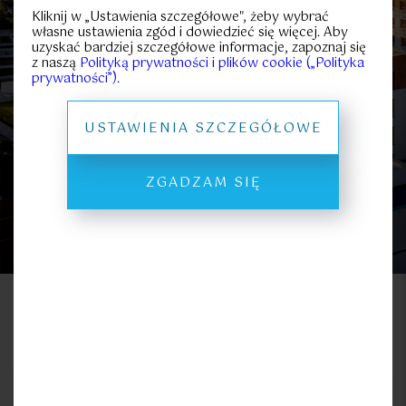
25
70
Kliknij w „Ustawienia szczegółowe", żeby wybrać
Metraż
własne ustawienia zgód i dowiedzieć się więcej. Aby
strefa
widok na
bezpośrednio
uzyskać bardziej szczegółowe informacje, zapoznaj się
rekreacyjno
Bałtyk
przy plaży
-sportowa
z naszą
Polityką prywatności i plików cookie („Polityka
PROSPEKT INFORMACYJNY
prywatności”).
USTAWIENIA SZCZEGÓŁOWE
Mieszkania na sprzedaż Gąski,
gm. Mielno
ZGADZAM SIĘ
MIESZKANIA
LOKALE KOMERCYJNE
Lokal
Metraż
Piętro
Pokoje
Cena