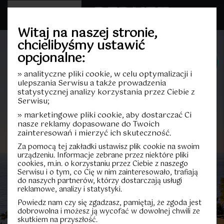
Witaj na naszej stronie,
chcielibyśmy ustawić
opcjonalne:
UMÓW SIĘ NA
SPOTKANIE
» analityczne pliki cookie, w celu optymalizacji i
1
ulepszania Serwisu a także prowadzenia
statystycznej analizy korzystania przez Ciebie z
Pokoje
2
Serwisu;
» marketingowe pliki cookie, aby dostarczać Ci
3
nasze reklamy dopasowane do Twoich
zainteresowań i mierzyć ich skuteczność.
0
Za pomocą tej zakładki ustawisz plik cookie na swoim
urządzeniu. Informacje zebrane przez niektóre pliki
cookies, m.in. o korzystaniu przez Ciebie z naszego
1
Serwisu i o tym, co Cię w nim zainteresowało, trafiają
Piętro
do naszych partnerów, którzy dostarczają usługi
2
reklamowe, analizy i statystyki.
Powiedz nam czy się zgadzasz, pamiętaj, że zgoda jest
3
dobrowolna i możesz ją wycofać w dowolnej chwili ze
skutkiem na przyszłość.