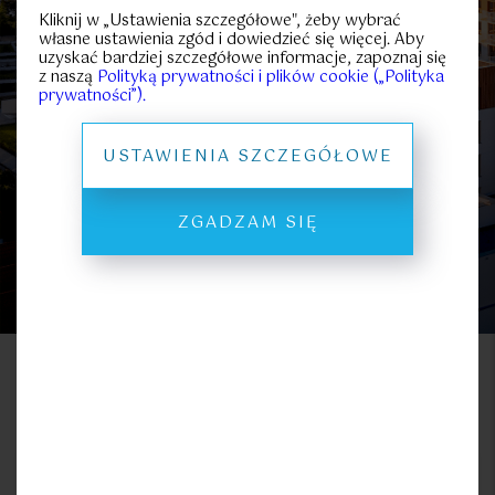
25
70
Kliknij w „Ustawienia szczegółowe", żeby wybrać
Metraż
własne ustawienia zgód i dowiedzieć się więcej. Aby
strefa
widok na
bezpośrednio
uzyskać bardziej szczegółowe informacje, zapoznaj się
rekreacyjno
Bałtyk
przy plaży
-sportowa
z naszą
Polityką prywatności i plików cookie („Polityka
PROSPEKT INFORMACYJNY
prywatności”).
USTAWIENIA SZCZEGÓŁOWE
Mieszkania na sprzedaż Gąski,
gm. Mielno
ZGADZAM SIĘ
MIESZKANIA
LOKALE KOMERCYJNE
Lokal
Metraż
Piętro
Pokoje
Cena