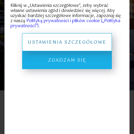
25
70
Kliknij w „Ustawienia szczegółowe", żeby wybrać
Metraż
własne ustawienia zgód i dowiedzieć się więcej. Aby
strefa
widok na
bezpośrednio
uzyskać bardziej szczegółowe informacje, zapoznaj się
rekreacyjno
Bałtyk
przy plaży
-sportowa
z naszą
Polityką prywatności i plików cookie („Polityka
PROSPEKT INFORMACYJNY
prywatności”).
USTAWIENIA SZCZEGÓŁOWE
Mieszkania na sprzedaż Gąski,
gm. Mielno
ZGADZAM SIĘ
MIESZKANIA
LOKALE KOMERCYJNE
Lokal
Metraż
Piętro
Pokoje
Cena