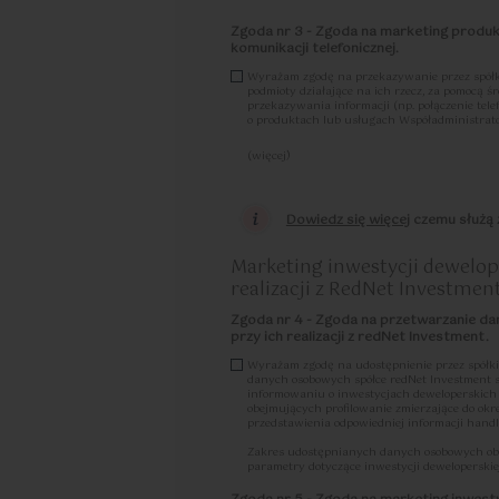
d) każdy ze Współadministratorów odpowiada za
usunięciem lub zniszczeniem Danych Osobowych
Zgoda nr 3 - Zgoda na marketing produ
niezwłocznie powiadomić drugiego Współadminis
komunikacji telefonicznej.
e) Współadministratorzy wyznaczają jeden pun
Wyrażam zgodę na przekazywanie przez spółk
pochodzących od osób, których Dane Osobowe dotyc
podmioty działające na ich rzecz, za pomocą 
w przypadku kontaktu pocztą tradycyjną, poprzez
przekazywania informacji (np. połączenie tel
50 (02-255 Warszawa), z dopiskiem „Dane osobo
o produktach lub usługach Współadministrat
w przypadku kontaktu pocztą elektroniczną, popr
f) Każdy ze Współadministratorów, w celu obsł
(więcej)
ochrony Danych Osobowych wyznaczył Inspektor
Zostałam/em poinformowany, że w każdej chwil
osobowych, w tym danych osobowych objętych w
tych mogę dokonać m.in. przesyłające-mail na
Dane osobowe podane w formularzu są przetwarza
osobowych.
Dowiedz się więcej
czemu służą z
skierowane do Współadministratorów zapytanie o
Więcej informacji na temat zgody zawarty je
wyrażenia zgody lub zgód zamieszczonych poniże
zgód. Nadto, dane będą przetwarzane w celach 
prawem usprawiedliwionej potrzeby lub obowiąz
Marketing inwestycji dewelo
wynikających z przepisów RODO. W przypadku gd
realizacji z RedNet Investmen
Współadministratorem, wówczas w momencie osią
dane zaczną być przetwarzane wyłącznie przez 
przetwarzania w charakterze samodzielnego admi
Zgoda nr 4 - Zgoda na przetwarzanie da
osobowych przez Współadministratorów, zawieraj
przy ich realizacji z redNet Investment.
prawach dostępna jest tutaj
tutaj »
Wyrażam zgodę na udostępnienie przez spółki
danych osobowych spółce redNet Investment 
informowaniu o inwestycjach deweloperskich po
obejmujących profilowanie zmierzające do okr
przedstawienia odpowiedniej informacji handl
Zakres udostępnianych danych osobowych obejmu
parametry dotyczące inwestycji deweloperski