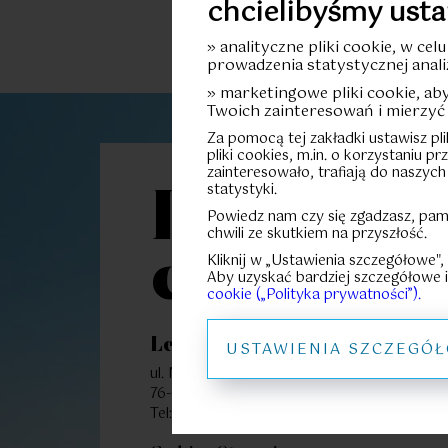
chcielibyśmy usta
» analityczne pliki cookie, w cel
prowadzenia statystycznej anali
» marketingowe pliki cookie, a
Twoich zainteresowań i mierzyć 
Za pomocą tej zakładki ustawisz pl
pliki cookies, m.in. o korzystaniu p
zainteresowało, trafiają do naszych
statystyki.
Let’s
Powiedz nam czy się zgadzasz, pam
chwili ze skutkiem na przyszłość.
connect
Kliknij w „Ustawienia szczegółowe",
Aby uzyskać bardziej szczegółowe i
cookie („Polityka prywatności”).
Let’s Sea Baltic Park
USTAWIENIA SZCZEGÓ
ul. Nadbrzeżna 52
76-034 Gąski
91 351 05 00
Tel: