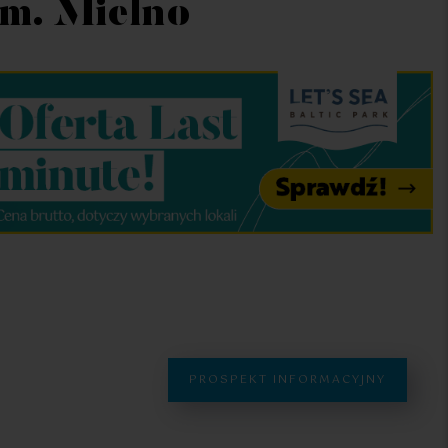
gm. Mielno
PROSPEKT INFORMACYJNY