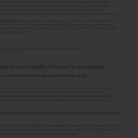
ych w powyższym formularzu oraz w toku dalszego kontaktu są spółki:
dpowiedzialnością z siedzibą w Warszawie (02-255) przy ul. Krakowiaków 50,
tórej akta rejestrowe prowadzi Sąd Rejonowy dla m.st. Warszawy w
 Rejestru Sądowego, NIP 5223181886, REGON 385883538, kapitał zakładowy:
odpowiedzialnością z siedzibą w Warszawie (02-255) przy ul. Krakowiaków 50,
 Rejestru Sądowego prowadzonego przez Sąd Rejonowy dla m.st. Warszawy w
2
47.81
2
2
o Rejestru Sądowego, pod numerem KRS 0001140772, NIP 5223318664, REGON
m
Pokoje
|
m
ej także jako „PP13”).
przetwarzania w odniesieniu czynności przetwarzania określonych w rejestrach
ą informacyjną
o przetwarzaniu danych osobowych.*
em współadministratorami w rozumieniu art. 26 ust. 1 RODO zwani również w
stratorem”/”administratorami” albo
.
ej pomiędzy Współadministratorami Współadministratorzy uzgodnili zakresy
nych przez spółki PP teraz i w przyszłości.
 obowiązków wynikających z RODO, w tym w szczególności uzgodnili, że:
go wobec osób, których dane osobowe dotyczą, zgodnie z postanowieniami art. 12-
nych dla celów marketingu produktów lub usług
or, który zbiera dane osobowe lub inicjuje proces zbierania danych osobowych;
osobowe dotyczą, określonych w art. 7 ust. 3 oraz art. 15-22 RODO, tj. wycofania
wych, sprostowania, usunięcia, ograniczenia przetwarzania, przenoszenia
ch osobowych podanych w powyższym formularzu oraz w toku późniejszego
ia danych osobowych, odpowiedzialny będzie Współadministrator, który
a inwestycji deweloperskiej – przez spółki: PP8 oraz PP13 – będących
nistratorów praw osób, których dane osobowe dotyczą, następować powinna
lach marketingowych, obejmujących profilowanie zmierzające do określenia
inistratorów „Procedury realizacji praw podmiotów danych”, treść której określa
 deweloperskich oraz przedstawienia odpowiedniej informacji handlowej.
ów Polityka Ochrony Danych Osobowych („PODO”);
inistratorów z obowiązków dotyczących zarządzania naruszeniami ochrony
któw lub usług Współadministratorów.z wykorzystaniem środków i
zoru (art. 33 RODO) oraz osoby, której dane osobowe dotyczą (art. 34 RODO),
 pierwszy uzyskał informację o naruszeniu. W przypadku równoczesnego
ie Współadministrator, po którego stronie doszło do naruszenia. Niezależnie zaś,
 jakimkolwiek incydencie dotyczącym Danych Osobowych, co do którego zachodzi
półki: PP8 oraz PP13 - będących współadministratorami danych osobowych lub
 danych osobowych w rozumieniu RODO, zobowiązany jest niezwłocznie
rodków i urządzeń komunikacji elektronicznej (np. adres e-mail) profilowanych
a i postępować stosownie do przyjętej przez każdego ze Współadministratorów
o produktach lub usługach Współadministratorów.
osobowych”, treść której określa PODO;