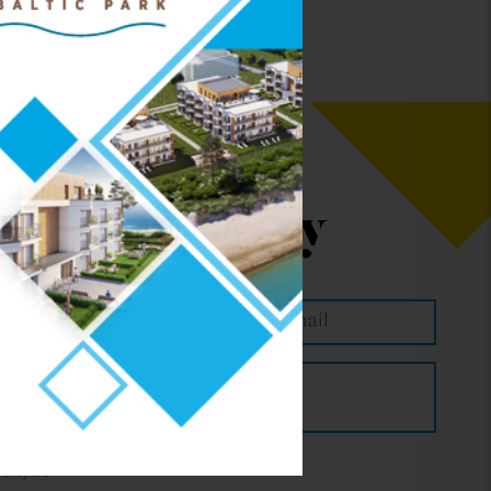
ta mieszkania:
ł
5 450,00 zł
z Kontaktowy
ZAPYTAJ O RABAT
Inne świadczenia
hni dodatkowych
bowych: