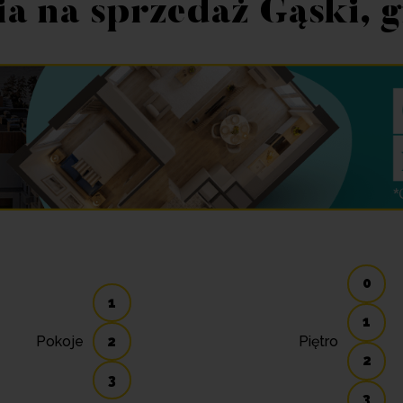
a na sprzedaż Gąski, 
0
1
1
Pokoje
2
Piętro
2
3
3