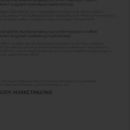
cji spółek współpracujących przy ich realizacji z redNet
ów i urządzeń komunikacji elektronicznej.
et Investment sp. z o.o. lub podmioty działające na jej rzecz, za pomocą
j (np. adres e-mail) profilowanych lub nieprofilowanych informacji handlowych o
 realizacji z redNet Investment (innych niż spółki: PP8 oraz PP13).
cji spółek współpracujących przy ich realizacji z redNet
ów i urządzeń komunikacji telefonicznej.
et Investment sp. z o.o. lub podmioty działające na jej rzecz, za pomocą
j, w tym automatycznych systemów przekazywania informacji (np. połączenie
ieprofilowanych informacji handlowych o inwestycjach spółek współpracujących
 niż spółki: PP8 oraz PP13).
li przysługuje mi prawo do wycofania udzielonych zgód 4-6 oraz że czynności
 adres: sprzedaz@lets-sea.pl z informacją o wycofaniu zgód oraz moich danych
o promocjach, aktualnej ofercie inwestycji deweloperskich podmiotów
st w Klauzuli informacyjnej o przetwarzaniu danych osobowych >>>
.o. zaakceptuj powyższe zgody marketingowe 4-6.
ZGODY MARKETINGOWE.