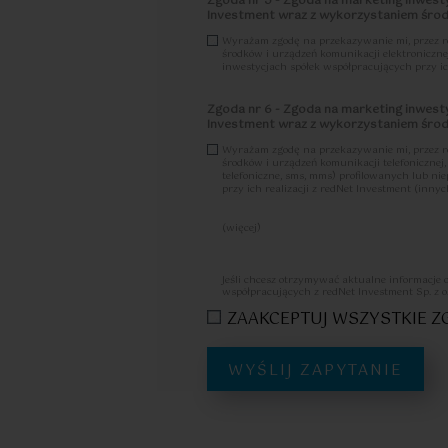
Zgoda nr 5 - Zgoda na marketing inwesty
Investment wraz z wykorzystaniem środk
Wyrażam zgodę na przekazywanie mi, przez redN
środków i urządzeń komunikacji elektroniczne
inwestycjach spółek współpracujących przy ich
Zgoda nr 6 - Zgoda na marketing inwesty
Investment wraz z wykorzystaniem środk
Wyrażam zgodę na przekazywanie mi, przez redN
środków i urządzeń komunikacji telefoniczne
telefoniczne, sms, mms) profilowanych lub n
przy ich realizacji z redNet Investment (innych
(więcej)
Zostałam/em poinformowany, że w każdej chwi
tych mogę dokonać m.in. przesyłające-mail na
osobowych.
Jeśli chcesz otrzymywać aktualne informacje 
Więcej informacji na temat zgody zawarty je
współpracujących z redNet Investment Sp. z o
ZAAKCEPTUJ WSZYSTKIE 