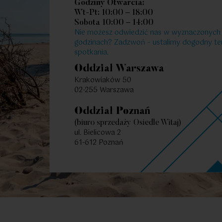
Polecamy Ci także te mi
Godziny Otwarcia:
Wt-Pt: 10:00 – 18:00
Sobota 10:00 – 14:00
Nie możesz odwiedzić nas w wyznaczonych
godzinach? Zadzwoń – ustalimy dogodny te
2
47.73
2
Pokoje
|
m
Poko
spotkania.
Oddział Warszawa
Krakowiaków 50
02-255 Warszawa
Oddział Poznań
(biuro sprzedaży Osiedle Witaj)
ul. Bielicowa 2
61-612 Poznań