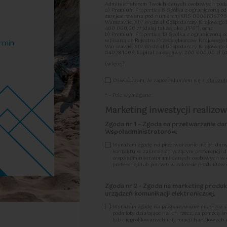
eszkania:
Administratorem Twoich danych osobowych podan
a) Premium Properties 8 Spółka z ograniczoną o
zarejestrowana pod numerem KRS 0000836795, k
Warszawie, XIV Wydział Gospodarczy Krajowego
400 000,00 zł (dalej także jako „PP8”), oraz
b) Premium Properties 13 Spółka z ograniczoną 
wpisaną do Rejestru Przedsiębiorców Krajowego
rmin
2
47.81
2
39.16
2
je
|
m
Warszawie, XIV Wydział Gospodarczy Krajoweg
Pokoje
|
540281009, kapitał zakładowy: 200 000,00 zł (dal
(więcej)
Ww. spółki wspólnie ustalają cele oraz sposoby 
Oświadczam, że zapoznałam/em się z
Klauzul
czynności przetwarzania PP8 oraz PP13, są zat
dalszej części łącznie lub z osobna „PP”, „admini
Współadministratorem”/”Współadministratorami”
* - Pole wymagane
W ramach umowy o współadministrowanie zawart
Marketing inwestycji realizowa
swojej odpowiedzialności dotyczącej wypełniania
a) w zakresie spełniania obowiązku informacyjne
Zgoda nr 1 – Zgoda na przetwarzanie da
14 RODO, odpowiedzialny będzie Współadministrat
Współadministratorów.
b) w zakresie realizacji praw osób, których dane 
zgody, realizacji prawa dostępu do danych osobo
Wyrażam zgodę na przetwarzanie moich dany
danych osobowych, sprzeciwu wobec przetwarzan
kontaktu w zakresie dotyczącym preferencji dl
otrzymał żądanie, a realizacja przez Współadmi
współadministratorami danych osobowych w ce
stosownie do przyjętej przez każdego ze Współadm
preferencji lub potrzeb w zakresie produktów
przyjęta przez każdego ze Współadministrator
c) w zakresie wywiązywania się przez Współadm
Zgoda nr 2 - Zgoda na marketing produ
danych osobowych, ich zgłaszania do organu nad
właściwy będzie Współadministrator, który jako
urządzeń komunikacji elektronicznej.
uzyskania informacji o naruszeniu, właściwy będz
Współadministrator, który uzyskał informację o
Wyrażam zgodę na przekazywanie mi, przez s
podejrzenie, iż stanowi on naruszenie ochrony
podmioty działające na ich rzecz, za pomocą ś
poinformować o tym drugiego Współadministrator
lub nieprofilowanych informacji handlowych 
„Procedury zgłaszania naruszeń ochrony danych 