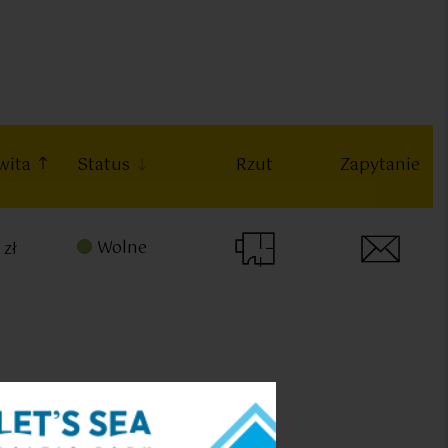
wita
Status
Rzut
Zapytanie
Wolne
 zł
olne
okoje: 2
Metraż: 38.77 m²