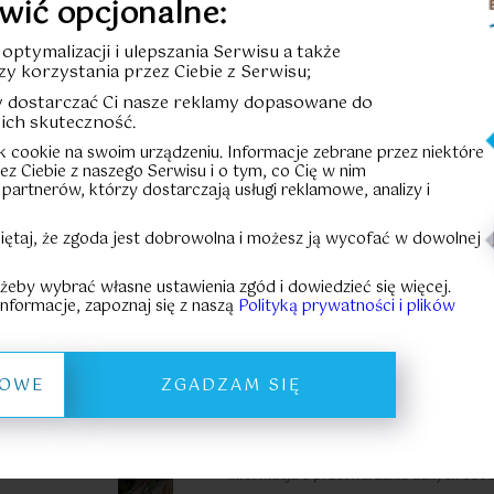
wić opcjonalne:
Cena całkowi
u optymalizacji i ulepszania Serwisu a także
zy korzystania przez Ciebie z Serwisu;
598 996,50 z
by dostarczać Ci nasze reklamy dopasowane do
Cena za m²:
1
ich skuteczność.
ik cookie na swoim urządzeniu. Informacje zebrane przez niektóre
rzez Ciebie z naszego Serwisu i o tym, co Cię w nim
HISTORIA
 partnerów, którzy dostarczają usługi reklamowe, analizy i
Formular
iętaj, że zgoda jest dobrowolna i możesz ją wycofać w dowolnej
KARTA LOKALU
 żeby wybrać własne ustawienia zgód i dowiedzieć się więcej.
nformacje, zapoznaj się z naszą
Polityką prywatności i plików
Pliki do pobrania:
Prospekt informacyjny
ŁOWE
ZGADZAM SIĘ
Zasady zakupu powierzc
Informacja o przetwarzaniu danych oso