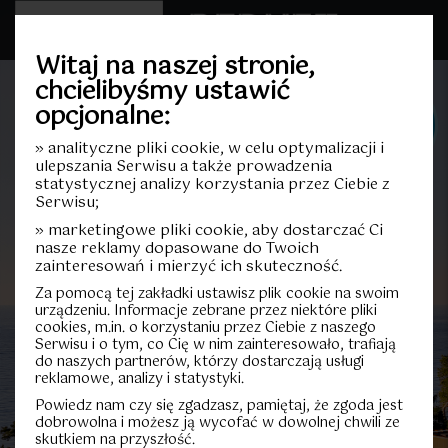
Witaj na naszej stronie,
chcielibyśmy ustawić
opcjonalne:
UMÓW SIĘ NA
SPOTKANIE
» analityczne pliki cookie, w celu optymalizacji i
1
ulepszania Serwisu a także prowadzenia
statystycznej analizy korzystania przez Ciebie z
Pokoje
2
Serwisu;
» marketingowe pliki cookie, aby dostarczać Ci
3
nasze reklamy dopasowane do Twoich
zainteresowań i mierzyć ich skuteczność.
0
Za pomocą tej zakładki ustawisz plik cookie na swoim
urządzeniu. Informacje zebrane przez niektóre pliki
cookies, m.in. o korzystaniu przez Ciebie z naszego
1
Serwisu i o tym, co Cię w nim zainteresowało, trafiają
Piętro
do naszych partnerów, którzy dostarczają usługi
2
reklamowe, analizy i statystyki.
Powiedz nam czy się zgadzasz, pamiętaj, że zgoda jest
3
dobrowolna i możesz ją wycofać w dowolnej chwili ze
skutkiem na przyszłość.